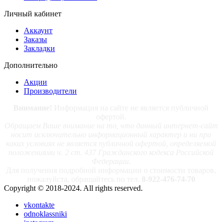
Личный кабинет
Аккаунт
Заказы
Закладки
Дополнительно
Акции
Производители
Внимание!
Информация на сайте не является публичной
офертой.
Обращаем Ваше внимание на то, что данный интернет-сайт
носит исключительно информационный характер и ни при
каких условиях не является публичной офертой, определяемой
положениями ч. 2 ст. 437 Гражданского кодекса Российской
Федерации.
Для получения подробной информации о стоимости товаров,
пожалуйста, обращайтесь по тел.
8-922-476-74-70
Copyright © 2018-2024. All rights reserved.
vkontakte
odnoklassniki