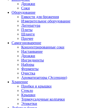
Дрожжи
Соки
Оборудование
Емкости для брожения
Измерительное оборудование
Литература
Плиты
Шланги
Прочее
Самогоноварение
Концентрированные соки
Настаивание
Дрожжи
Ингредиенты
Наборы
Ферменты
Очистка
Ароматизаторы (Эссенции)
Хранение
Пробки и крышки
Стекло
Крышки
Термоусадочные колпачки
Этикетки
Дубовые бочки