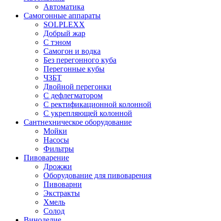
Автоматика
Самогонные аппараты
SOLPLEXX
Добрый жар
С тэном
Самогон и водка
Без перегонного куба
Перегонные кубы
ЧЗБТ
Двойной перегонки
С дефлегматором
С ректификационной колонной
С укрепляющей колонной
Сантнехническое оборудование
Мойки
Насосы
Фильтры
Пивоварение
Дрожжи
Оборудование для пивоварения
Пивоварни
Экстракты
Хмель
Солод
Виноделие