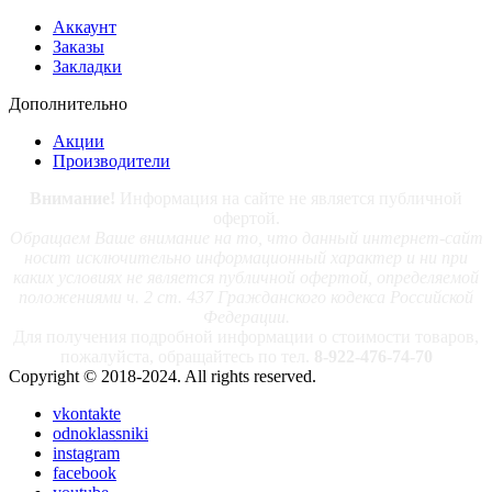
Аккаунт
Заказы
Закладки
Дополнительно
Акции
Производители
Внимание!
Информация на сайте не является публичной
офертой.
Обращаем Ваше внимание на то, что данный интернет-сайт
носит исключительно информационный характер и ни при
каких условиях не является публичной офертой, определяемой
положениями ч. 2 ст. 437 Гражданского кодекса Российской
Федерации.
Для получения подробной информации о стоимости товаров,
пожалуйста, обращайтесь по тел.
8-922-476-74-70
Copyright © 2018-2024. All rights reserved.
vkontakte
odnoklassniki
instagram
facebook