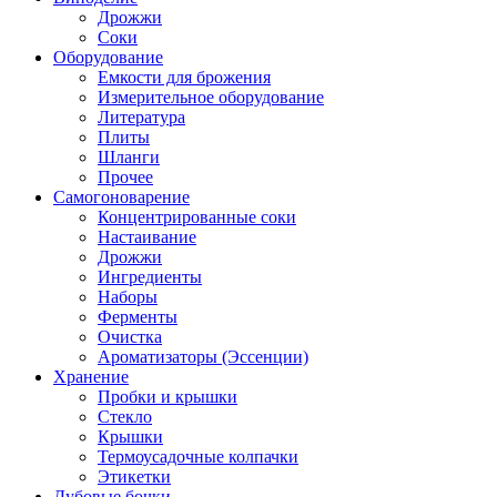
Дрожжи
Соки
Оборудование
Емкости для брожения
Измерительное оборудование
Литература
Плиты
Шланги
Прочее
Самогоноварение
Концентрированные соки
Настаивание
Дрожжи
Ингредиенты
Наборы
Ферменты
Очистка
Ароматизаторы (Эссенции)
Хранение
Пробки и крышки
Стекло
Крышки
Термоусадочные колпачки
Этикетки
Дубовые бочки