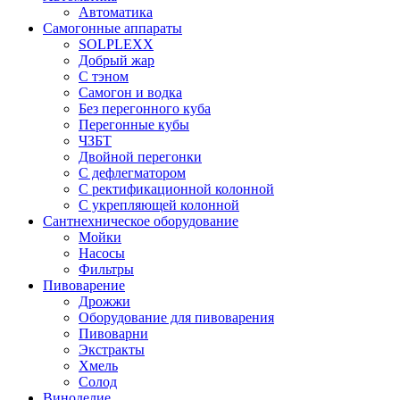
Автоматика
Самогонные аппараты
SOLPLEXX
Добрый жар
С тэном
Самогон и водка
Без перегонного куба
Перегонные кубы
ЧЗБТ
Двойной перегонки
С дефлегматором
С ректификационной колонной
С укрепляющей колонной
Сантнехническое оборудование
Мойки
Насосы
Фильтры
Пивоварение
Дрожжи
Оборудование для пивоварения
Пивоварни
Экстракты
Хмель
Солод
Виноделие