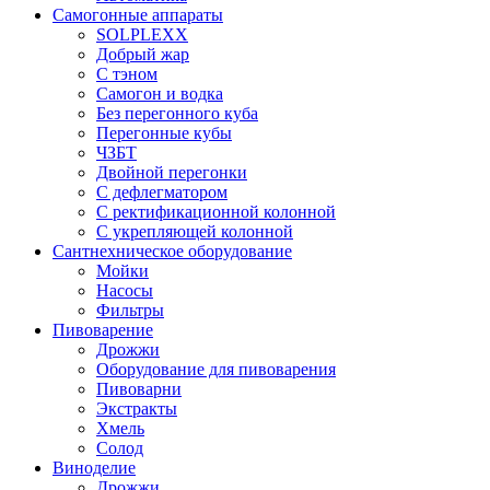
Самогонные аппараты
SOLPLEXX
Добрый жар
С тэном
Самогон и водка
Без перегонного куба
Перегонные кубы
ЧЗБТ
Двойной перегонки
С дефлегматором
С ректификационной колонной
С укрепляющей колонной
Сантнехническое оборудование
Мойки
Насосы
Фильтры
Пивоварение
Дрожжи
Оборудование для пивоварения
Пивоварни
Экстракты
Хмель
Солод
Виноделие
Дрожжи