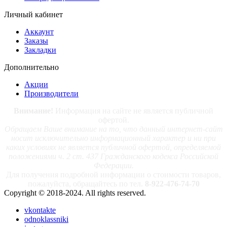
Личный кабинет
Аккаунт
Заказы
Закладки
Дополнительно
Акции
Производители
Внимание!
Информация на сайте не является публичной
офертой.
Обращаем Ваше внимание на то, что данный интернет-сайт
носит исключительно информационный характер и ни при
каких условиях не является публичной офертой, определяемой
положениями ч. 2 ст. 437 Гражданского кодекса Российской
Федерации.
Для получения подробной информации о стоимости товаров,
пожалуйста, обращайтесь по тел.
8-922-476-74-70
Copyright © 2018-2024. All rights reserved.
vkontakte
odnoklassniki