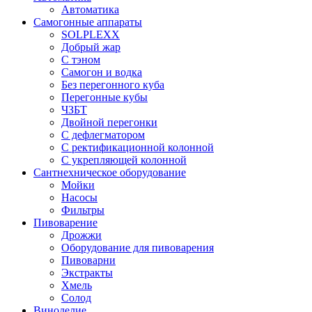
Автоматика
Самогонные аппараты
SOLPLEXX
Добрый жар
С тэном
Самогон и водка
Без перегонного куба
Перегонные кубы
ЧЗБТ
Двойной перегонки
С дефлегматором
С ректификационной колонной
С укрепляющей колонной
Сантнехническое оборудование
Мойки
Насосы
Фильтры
Пивоварение
Дрожжи
Оборудование для пивоварения
Пивоварни
Экстракты
Хмель
Солод
Виноделие