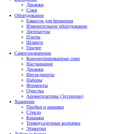
Дрожжи
Соки
Оборудование
Емкости для брожения
Измерительное оборудование
Литература
Плиты
Шланги
Прочее
Самогоноварение
Концентрированные соки
Настаивание
Дрожжи
Ингредиенты
Наборы
Ферменты
Очистка
Ароматизаторы (Эссенции)
Хранение
Пробки и крышки
Стекло
Крышки
Термоусадочные колпачки
Этикетки
Дубовые бочки