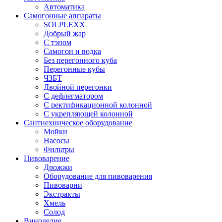
Автоматика
Самогонные аппараты
SOLPLEXX
Добрый жар
С тэном
Самогон и водка
Без перегонного куба
Перегонные кубы
ЧЗБТ
Двойной перегонки
С дефлегматором
С ректификационной колонной
С укрепляющей колонной
Сантнехническое оборудование
Мойки
Насосы
Фильтры
Пивоварение
Дрожжи
Оборудование для пивоварения
Пивоварни
Экстракты
Хмель
Солод
Виноделие