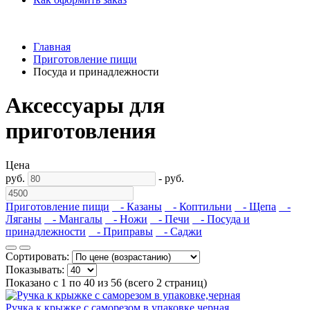
Главная
Приготовление пищи
Посуда и принадлежности
Аксессуары для
приготовления
Цена
руб.
-
руб.
Приготовление пищи
- Казаны
- Коптильни
- Щепа
-
Ляганы
- Мангалы
- Ножи
- Печи
- Посуда и
принадлежности
- Приправы
- Саджи
Сортировать:
Показывать:
Показано с 1 по 40 из 56 (всего 2 страниц)
Ручка к крыжке с саморезом в упаковке,черная