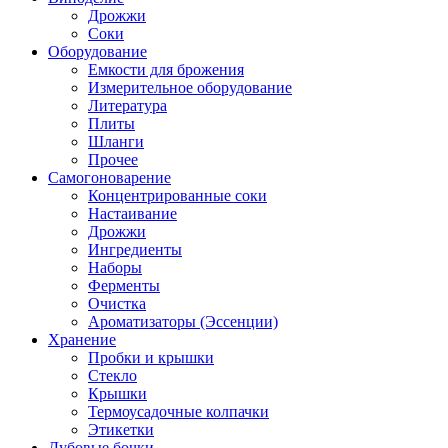
Дрожжи
Соки
Оборудование
Емкости для брожения
Измерительное оборудование
Литература
Плиты
Шланги
Прочее
Самогоноварение
Концентрированные соки
Настаивание
Дрожжи
Ингредиенты
Наборы
Ферменты
Очистка
Ароматизаторы (Эссенции)
Хранение
Пробки и крышки
Стекло
Крышки
Термоусадочные колпачки
Этикетки
Дубовые бочки