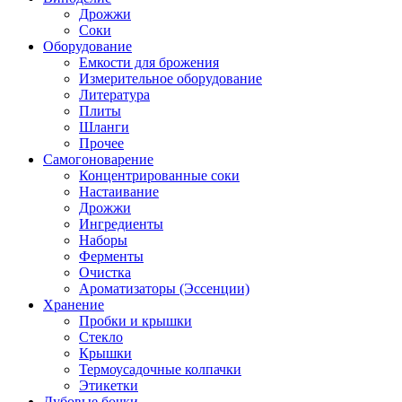
Дрожжи
Соки
Оборудование
Емкости для брожения
Измерительное оборудование
Литература
Плиты
Шланги
Прочее
Самогоноварение
Концентрированные соки
Настаивание
Дрожжи
Ингредиенты
Наборы
Ферменты
Очистка
Ароматизаторы (Эссенции)
Хранение
Пробки и крышки
Стекло
Крышки
Термоусадочные колпачки
Этикетки
Дубовые бочки