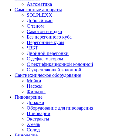
Автоматика
Самогонные аппараты
SOLPLEXX
Добрый жар
С тэном
Самогон и водка
Без перегонного куба
Перегонные кубы
ЧЗБТ
Двойной перегонки
С дефлегматором
С ректификационной колонной
С укрепляющей колонной
Сантнехническое оборудование
Мойки
Насосы
Фильтры
Пивоварение
Дрожжи
Оборудование для пивоварения
Пивоварни
Экстракты
Хмель
Солод
Виноделие