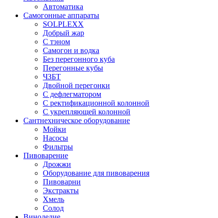
Автоматика
Самогонные аппараты
SOLPLEXX
Добрый жар
С тэном
Самогон и водка
Без перегонного куба
Перегонные кубы
ЧЗБТ
Двойной перегонки
С дефлегматором
С ректификационной колонной
С укрепляющей колонной
Сантнехническое оборудование
Мойки
Насосы
Фильтры
Пивоварение
Дрожжи
Оборудование для пивоварения
Пивоварни
Экстракты
Хмель
Солод
Виноделие