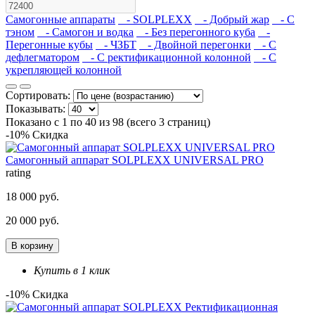
Самогонные аппараты
- SOLPLEXX
- Добрый жар
- С
тэном
- Самогон и водка
- Без перегонного куба
-
Перегонные кубы
- ЧЗБТ
- Двойной перегонки
- С
дефлегматором
- С ректификационной колонной
- С
укрепляющей колонной
Сортировать:
Показывать:
Показано с 1 по 40 из 98 (всего 3 страниц)
-10% Скидка
Самогонный аппарат SOLPLEXX UNIVERSAL PRO
rating
18 000 руб.
20 000 руб.
В корзину
Купить в 1 клик
-10% Скидка