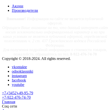
Акции
Производители
Внимание!
Информация на сайте не является публичной
офертой.
Обращаем Ваше внимание на то, что данный интернет-сайт
носит исключительно информационный характер и ни при
каких условиях не является публичной офертой, определяемой
положениями ч. 2 ст. 437 Гражданского кодекса Российской
Федерации.
Для получения подробной информации о стоимости товаров,
пожалуйста, обращайтесь по тел.
8-922-476-74-70
Copyright © 2018-2024. All rights reserved.
vkontakte
odnoklassniki
instagram
facebook
youtube
+7-(3452)-49-95-79
+7-922-476-74-70
Главная
Соц сети