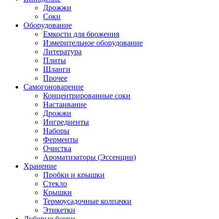
Дрожжи
Соки
Оборудование
Емкости для брожения
Измерительное оборудование
Литература
Плиты
Шланги
Прочее
Самогоноварение
Концентрированные соки
Настаивание
Дрожжи
Ингредиенты
Наборы
Ферменты
Очистка
Ароматизаторы (Эссенции)
Хранение
Пробки и крышки
Стекло
Крышки
Термоусадочные колпачки
Этикетки
Дубовые бочки