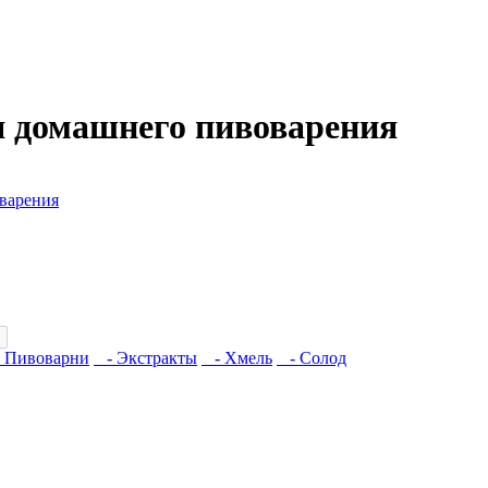
я домашнего пивоварения
варения
 Пивоварни
- Экстракты
- Хмель
- Солод