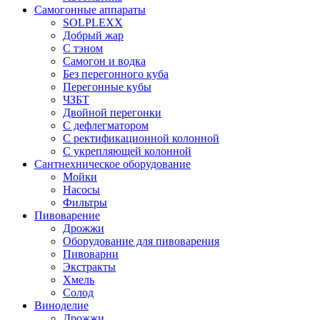
Самогонные аппараты
SOLPLEXX
Добрый жар
С тэном
Самогон и водка
Без перегонного куба
Перегонные кубы
ЧЗБТ
Двойной перегонки
С дефлегматором
С ректификационной колонной
С укрепляющей колонной
Сантнехническое оборудование
Мойки
Насосы
Фильтры
Пивоварение
Дрожжи
Оборудование для пивоварения
Пивоварни
Экстракты
Хмель
Солод
Виноделие
Дрожжи