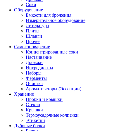
Соки
Оборудование
Емкости для брожения
Измерительное оборудование
Литература
Плиты
Шланги
Прочее
Самогоноварение
Концентрированные соки
Настаивание
Дрожжи
Ингредиенты
Наборы
Ферменты
Очистка
Ароматизаторы (Эссенции)
Хранение
Пробки и крышки
Стекло
Крышки
Термоусадочные колпачки
Этикетки
Дубовые бочки
Бочки