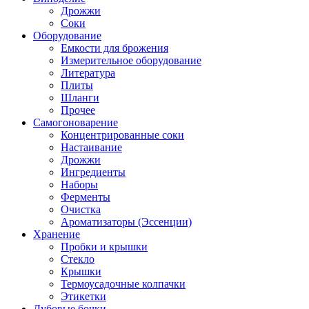
Дрожжи
Соки
Оборудование
Емкости для брожения
Измерительное оборудование
Литература
Плиты
Шланги
Прочее
Самогоноварение
Концентрированные соки
Настаивание
Дрожжи
Ингредиенты
Наборы
Ферменты
Очистка
Ароматизаторы (Эссенции)
Хранение
Пробки и крышки
Стекло
Крышки
Термоусадочные колпачки
Этикетки
Дубовые бочки