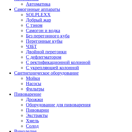
Автоматика
Самогонные аппараты
SOLPLEXX
Добрый жар
С тэном
Самогон и водка
Без перегонного куба
Перегонные кубы
ЧЗБТ
Двойной перегонки
С дефлегматором
С ректификационной колонной
С укрепляющей колонной
Сантнехническое оборудование
Мойки
Насосы
Фильтры
Пивоварение
Дрожжи
Оборудование для пивоварения
Пивоварни
Экстракты
Хмель
Солод
Виноделие