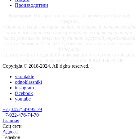
Производители
Внимание!
Информация на сайте не является публичной
офертой.
Обращаем Ваше внимание на то, что данный интернет-сайт
носит исключительно информационный характер и ни при
каких условиях не является публичной офертой, определяемой
положениями ч. 2 ст. 437 Гражданского кодекса Российской
Федерации.
Для получения подробной информации о стоимости товаров,
пожалуйста, обращайтесь по тел.
8-922-476-74-70
Copyright © 2018-2024. All rights reserved.
vkontakte
odnoklassniki
instagram
facebook
youtube
+7-(3452)-49-95-79
+7-922-476-74-70
Главная
Соц сети
Адреса
Телефон