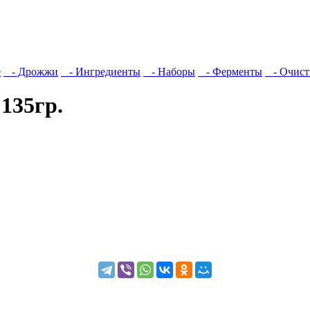
е
- Дрожжи
- Ингредиенты
- Наборы
- Ферменты
- Очист
135гр.