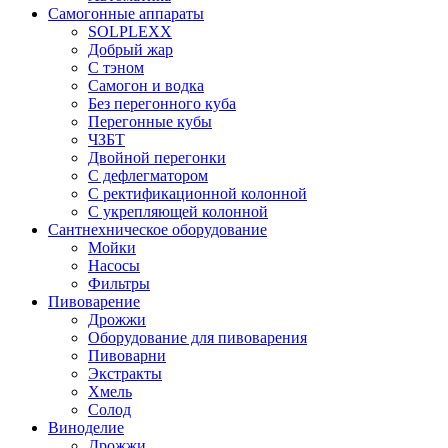
Самогонные аппараты
SOLPLEXX
Добрый жар
С тэном
Самогон и водка
Без перегонного куба
Перегонные кубы
ЧЗБТ
Двойной перегонки
С дефлегматором
С ректификационной колонной
С укрепляющей колонной
Сантнехническое оборудование
Мойки
Насосы
Фильтры
Пивоварение
Дрожжи
Оборудование для пивоварения
Пивоварни
Экстракты
Хмель
Солод
Виноделие
Дрожжи