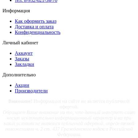
тел. 8-932-621-34-70
Информация
Как оформить заказ
Доставка и оплата
Конфиденциальность
Личный кабинет
Аккаунт
Заказы
Закладки
Дополнительно
Акции
Производители
Внимание!
Информация на сайте не является публичной
офертой.
Обращаем Ваше внимание на то, что данный интернет-сайт
носит исключительно информационный характер и ни при
каких условиях не является публичной офертой, определяемой
положениями ч. 2 ст. 437 Гражданского кодекса Российской
Федерации.