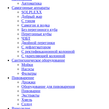
Автоматика
Самогонные аппараты
SOLPLEXX
Добрый жар
С тэном
Самогон и водка
Без перегонного куба
Перегонные кубы
ЧЗБТ
Двойной перегонки
С дефлегматором
С ректификационной колонной
С укрепляющей колонной
Сантнехническое оборудование
Мойки
Насосы
Фильтры
Пивоварение
Дрожжи
Оборудование для пивоварения
Пивоварни
Экстракты
Хмель
Солод
Виноделие