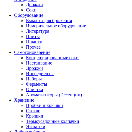
Дрожжи
Соки
Оборудование
Емкости для брожения
Измерительное оборудование
Литература
Плиты
Шланги
Прочее
Самогоноварение
Концентрированные соки
Настаивание
Дрожжи
Ингредиенты
Наборы
Ферменты
Очистка
Ароматизаторы (Эссенции)
Хранение
Пробки и крышки
Стекло
Крышки
Термоусадочные колпачки
Этикетки
Дубовые бочки