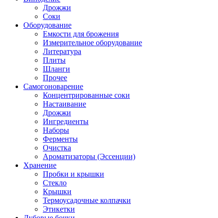
Дрожжи
Соки
Оборудование
Емкости для брожения
Измерительное оборудование
Литература
Плиты
Шланги
Прочее
Самогоноварение
Концентрированные соки
Настаивание
Дрожжи
Ингредиенты
Наборы
Ферменты
Очистка
Ароматизаторы (Эссенции)
Хранение
Пробки и крышки
Стекло
Крышки
Термоусадочные колпачки
Этикетки
Дубовые бочки