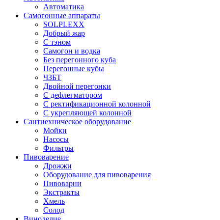
Автоматика
Самогонные аппараты
SOLPLEXX
Добрый жар
С тэном
Самогон и водка
Без перегонного куба
Перегонные кубы
ЧЗБТ
Двойной перегонки
С дефлегматором
С ректификационной колонной
С укрепляющей колонной
Сантнехническое оборудование
Мойки
Насосы
Фильтры
Пивоварение
Дрожжи
Оборудование для пивоварения
Пивоварни
Экстракты
Хмель
Солод
Виноделие