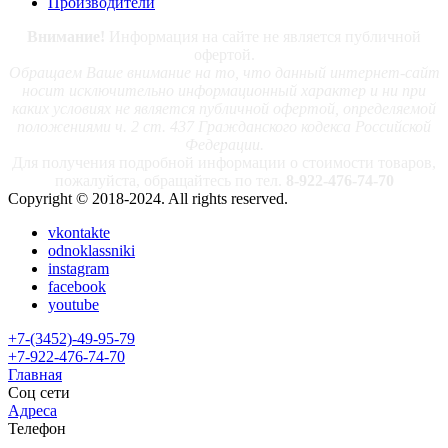
Производители
Внимание!
Информация на сайте не является публичной
офертой.
Обращаем Ваше внимание на то, что данный интернет-сайт
носит исключительно информационный характер и ни при
каких условиях не является публичной офертой, определяемой
положениями ч. 2 ст. 437 Гражданского кодекса Российской
Федерации.
Для получения подробной информации о стоимости товаров,
пожалуйста, обращайтесь по тел.
8-922-476-74-70
Copyright © 2018-2024. All rights reserved.
vkontakte
odnoklassniki
instagram
facebook
youtube
+7-(3452)-49-95-79
+7-922-476-74-70
Главная
Соц сети
Адреса
Телефон