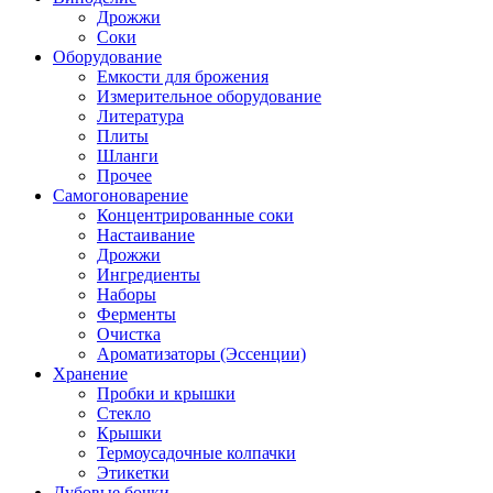
Дрожжи
Соки
Оборудование
Емкости для брожения
Измерительное оборудование
Литература
Плиты
Шланги
Прочее
Самогоноварение
Концентрированные соки
Настаивание
Дрожжи
Ингредиенты
Наборы
Ферменты
Очистка
Ароматизаторы (Эссенции)
Хранение
Пробки и крышки
Стекло
Крышки
Термоусадочные колпачки
Этикетки
Дубовые бочки