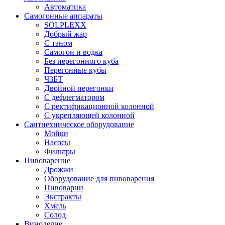
Автоматика
Самогонные аппараты
SOLPLEXX
Добрый жар
С тэном
Самогон и водка
Без перегонного куба
Перегонные кубы
ЧЗБТ
Двойной перегонки
С дефлегматором
С ректификационной колонной
С укрепляющей колонной
Сантнехническое оборудование
Мойки
Насосы
Фильтры
Пивоварение
Дрожжи
Оборудование для пивоварения
Пивоварни
Экстракты
Хмель
Солод
Виноделие