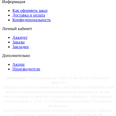
Информация
Как оформить заказ
Доставка и оплата
Конфиденциальность
Личный кабинет
Аккаунт
Заказы
Закладки
Дополнительно
Акции
Производители
Внимание!
Информация на сайте не является публичной
офертой.
Обращаем Ваше внимание на то, что данный интернет-сайт
носит исключительно информационный характер и ни при
каких условиях не является публичной офертой, определяемой
положениями ч. 2 ст. 437 Гражданского кодекса Российской
Федерации.
Для получения подробной информации о стоимости товаров,
пожалуйста, обращайтесь по тел.
8-922-476-74-70