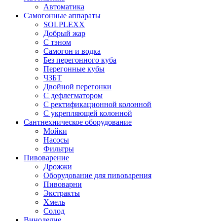
Автоматика
Самогонные аппараты
SOLPLEXX
Добрый жар
С тэном
Самогон и водка
Без перегонного куба
Перегонные кубы
ЧЗБТ
Двойной перегонки
С дефлегматором
С ректификационной колонной
С укрепляющей колонной
Сантнехническое оборудование
Мойки
Насосы
Фильтры
Пивоварение
Дрожжи
Оборудование для пивоварения
Пивоварни
Экстракты
Хмель
Солод
Виноделие