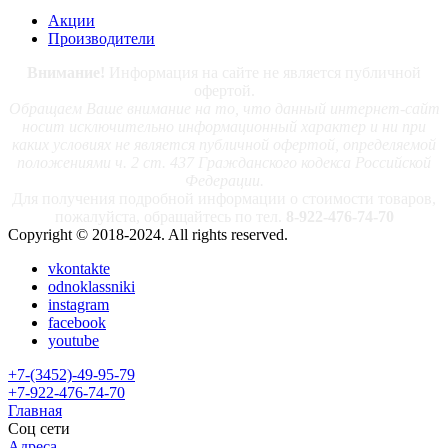
Акции
Производители
Внимание!
Информация на сайте не является публичной
офертой.
Обращаем Ваше внимание на то, что данный интернет-сайт
носит исключительно информационный характер и ни при
каких условиях не является публичной офертой, определяемой
положениями ч. 2 ст. 437 Гражданского кодекса Российской
Федерации.
Для получения подробной информации о стоимости товаров,
пожалуйста, обращайтесь по тел.
8-922-476-74-70
Copyright © 2018-2024. All rights reserved.
vkontakte
odnoklassniki
instagram
facebook
youtube
+7-(3452)-49-95-79
+7-922-476-74-70
Главная
Соц сети
Адреса