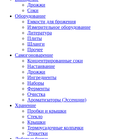
Дрожжи
Соки
Оборудование
Емкости для брожения
Измерительное оборудование
Литература
Плиты
Шланги
Прочее
Самогоноварение
Концентрированные соки
Настаивание
Дрожжи
Ингредиенты
Наборы
Ферменты
Очистка
Ароматизаторы (Эссенции)
Хранение
Пробки и крышки
Стекло
Крышки
Термоусадочные колпачки
Этикетки
Дубовые бочки