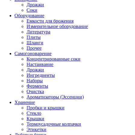
Дрожжи
Соки
Оборудование
Емкости для брожения
Измерительное оборудование
Литература
Плиты
Шланги
Прочее
Самогоноварение
Концентрированные соки
Настаивание
Дрожжи
Ингредиенты
Наборы
Ферменты
Очистка
Ароматизаторы (Эссенции)
Хранение
Пробки и крышки
Стекло
Крышки
Термоусадочные колпачки
Этикетки
Дубовые бочки