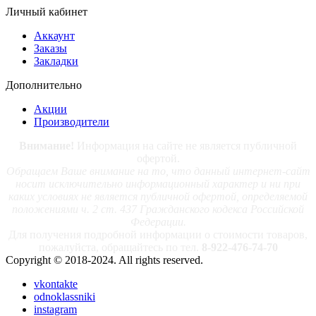
Личный кабинет
Аккаунт
Заказы
Закладки
Дополнительно
Акции
Производители
Внимание!
Информация на сайте не является публичной
офертой.
Обращаем Ваше внимание на то, что данный интернет-сайт
носит исключительно информационный характер и ни при
каких условиях не является публичной офертой, определяемой
положениями ч. 2 ст. 437 Гражданского кодекса Российской
Федерации.
Для получения подробной информации о стоимости товаров,
пожалуйста, обращайтесь по тел.
8-922-476-74-70
Copyright © 2018-2024. All rights reserved.
vkontakte
odnoklassniki
instagram