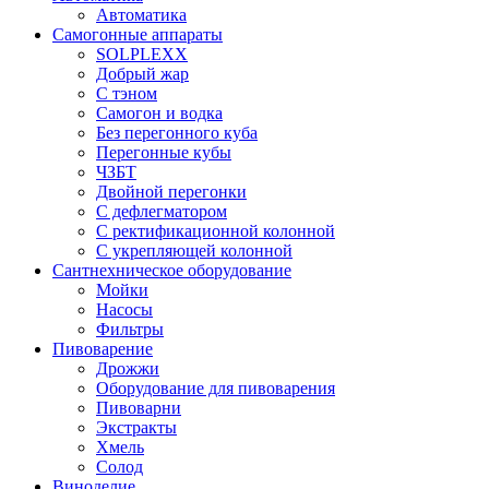
Автоматика
Самогонные аппараты
SOLPLEXX
Добрый жар
С тэном
Самогон и водка
Без перегонного куба
Перегонные кубы
ЧЗБТ
Двойной перегонки
С дефлегматором
С ректификационной колонной
С укрепляющей колонной
Сантнехническое оборудование
Мойки
Насосы
Фильтры
Пивоварение
Дрожжи
Оборудование для пивоварения
Пивоварни
Экстракты
Хмель
Солод
Виноделие