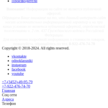
Производители
Внимание!
Информация на сайте не является публичной
офертой.
Обращаем Ваше внимание на то, что данный интернет-сайт
носит исключительно информационный характер и ни при
каких условиях не является публичной офертой, определяемой
положениями ч. 2 ст. 437 Гражданского кодекса Российской
Федерации.
Для получения подробной информации о стоимости товаров,
пожалуйста, обращайтесь по тел.
8-922-476-74-70
Copyright © 2018-2024. All rights reserved.
vkontakte
odnoklassniki
instagram
facebook
youtube
+7-(3452)-49-95-79
+7-922-476-74-70
Главная
Соц сети
Адреса
Телефон