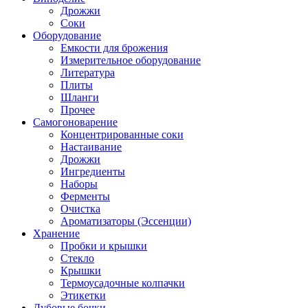
Дрожжи
Соки
Оборудование
Емкости для брожения
Измерительное оборудование
Литература
Плиты
Шланги
Прочее
Самогоноварение
Концентрированные соки
Настаивание
Дрожжи
Ингредиенты
Наборы
Ферменты
Очистка
Ароматизаторы (Эссенции)
Хранение
Пробки и крышки
Стекло
Крышки
Термоусадочные колпачки
Этикетки
Дубовые бочки