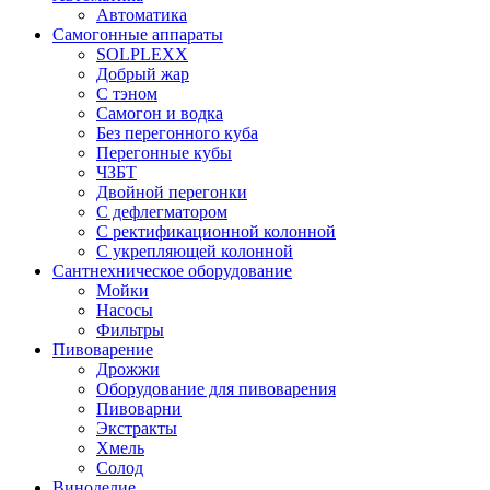
Автоматика
Самогонные аппараты
SOLPLEXX
Добрый жар
С тэном
Самогон и водка
Без перегонного куба
Перегонные кубы
ЧЗБТ
Двойной перегонки
С дефлегматором
С ректификационной колонной
С укрепляющей колонной
Сантнехническое оборудование
Мойки
Насосы
Фильтры
Пивоварение
Дрожжи
Оборудование для пивоварения
Пивоварни
Экстракты
Хмель
Солод
Виноделие