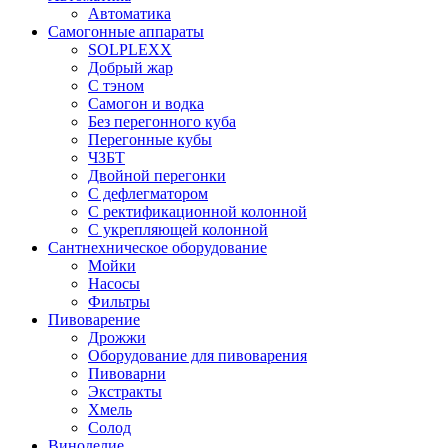
Автоматика
Самогонные аппараты
SOLPLEXX
Добрый жар
С тэном
Самогон и водка
Без перегонного куба
Перегонные кубы
ЧЗБТ
Двойной перегонки
С дефлегматором
С ректификационной колонной
С укрепляющей колонной
Сантнехническое оборудование
Мойки
Насосы
Фильтры
Пивоварение
Дрожжи
Оборудование для пивоварения
Пивоварни
Экстракты
Хмель
Солод
Виноделие