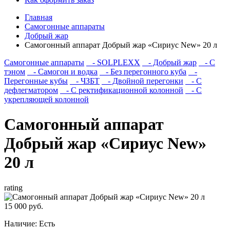
Главная
Самогонные аппараты
Добрый жар
Самогонный аппарат Добрый жар «Сириус New» 20 л
Самогонные аппараты
- SOLPLEXX
- Добрый жар
- С
тэном
- Самогон и водка
- Без перегонного куба
-
Перегонные кубы
- ЧЗБТ
- Двойной перегонки
- С
дефлегматором
- С ректификационной колонной
- С
укрепляющей колонной
Самогонный аппарат
Добрый жар «Сириус New»
20 л
rating
15 000 руб.
Наличие:
Есть