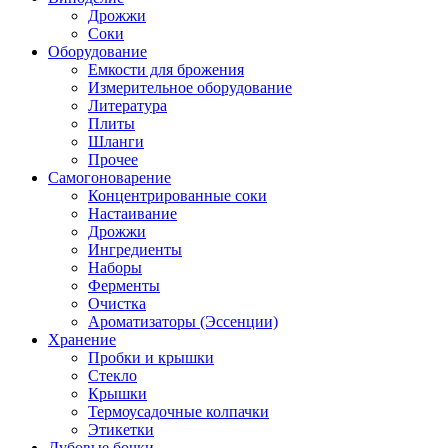
Дрожжи
Соки
Оборудование
Емкости для брожения
Измерительное оборудование
Литература
Плиты
Шланги
Прочее
Самогоноварение
Концентрированные соки
Настаивание
Дрожжи
Ингредиенты
Наборы
Ферменты
Очистка
Ароматизаторы (Эссенции)
Хранение
Пробки и крышки
Стекло
Крышки
Термоусадочные колпачки
Этикетки
Дубовые бочки