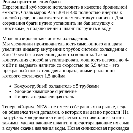
Режим приготовления браги.
Перегонный куб можно использовать в качестве бродильной
емкости. Сталь марок AISI 304 и 430 полностью инертна к
кислой среде, не окисляется и не меняет вкус напитка. Для
созревания браги нужно установить на бак заглушку с
«носиком», а подключенный шланг погрузить в воду.
Модернизированная система охлаждения.
Мы увеличили производительность самогонного аппарата,
увеличив диаметр внутренних трубок системы охлаждения с
8 до 10 мм без изменения диаметра колонны. Такая
конструкция способна утилизировать мощность нагрева до 4-
х кВт и выдавать напиток со скоростью до 5,5 л/час – это
прекрасный показатель для аппарата, диаметр колонны
которого составляет 1,5 дюйма.
Кожухотрубный охладитель с 5 трубками
Удобное кламповое сцепление
Пищевая нержавеющая сталь
Теперь «Сириус NEW» не имеет себе равных на рынке, ведь
он обзавелся теми деталями, о которых вы давно просили! На
патрубках холодильника и дефлегматора появились фитинг-
зажимы, удерживающие шланги и предотвращающие их срыв
в случае скачка давления воды. Новая силиконовая прокладка