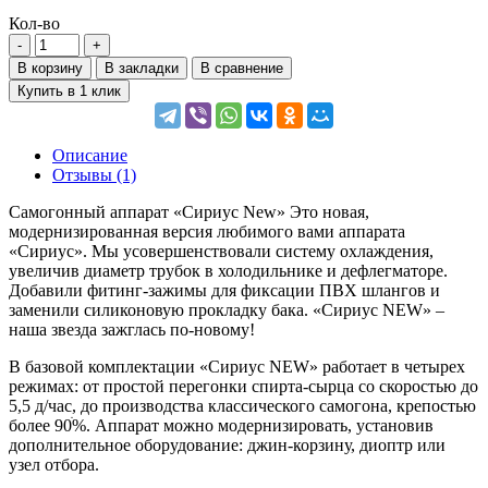
Кол-во
В корзину
В закладки
В сравнение
Купить в 1 клик
Описание
Отзывы (1)
Самогонный аппарат «Сириус New» Это новая,
модернизированная версия любимого вами аппарата
«Сириус». Мы усовершенствовали систему охлаждения,
увеличив диаметр трубок в холодильнике и дефлегматоре.
Добавили фитинг-зажимы для фиксации ПВХ шлангов и
заменили силиконовую прокладку бака. «Сириус NEW» –
наша звезда зажглась по-новому!
В базовой комплектации «Сириус NEW» работает в четырех
режимах: от простой перегонки спирта-сырца со скоростью до
5,5 д/час, до производства классического самогона, крепостью
более 90ׄ%. Аппарат можно модернизировать, установив
дополнительное оборудование: джин-корзину, диоптр или
узел отбора.