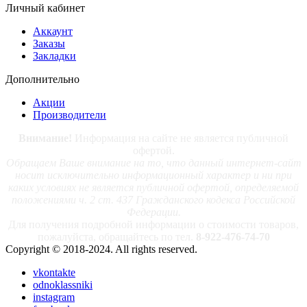
Личный кабинет
Аккаунт
Заказы
Закладки
Дополнительно
Акции
Производители
Внимание!
Информация на сайте не является публичной
офертой.
Обращаем Ваше внимание на то, что данный интернет-сайт
носит исключительно информационный характер и ни при
каких условиях не является публичной офертой, определяемой
положениями ч. 2 ст. 437 Гражданского кодекса Российской
Федерации.
Для получения подробной информации о стоимости товаров,
пожалуйста, обращайтесь по тел.
8-922-476-74-70
Copyright © 2018-2024. All rights reserved.
vkontakte
odnoklassniki
instagram