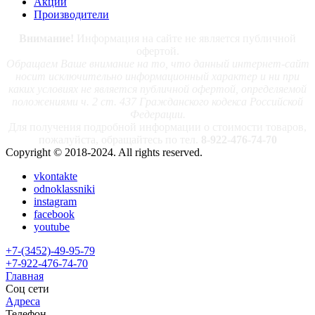
Акции
Производители
Внимание!
Информация на сайте не является публичной
офертой.
Обращаем Ваше внимание на то, что данный интернет-сайт
носит исключительно информационный характер и ни при
каких условиях не является публичной офертой, определяемой
положениями ч. 2 ст. 437 Гражданского кодекса Российской
Федерации.
Для получения подробной информации о стоимости товаров,
пожалуйста, обращайтесь по тел.
8-922-476-74-70
Copyright © 2018-2024. All rights reserved.
vkontakte
odnoklassniki
instagram
facebook
youtube
+7-(3452)-49-95-79
+7-922-476-74-70
Главная
Соц сети
Адреса
Телефон