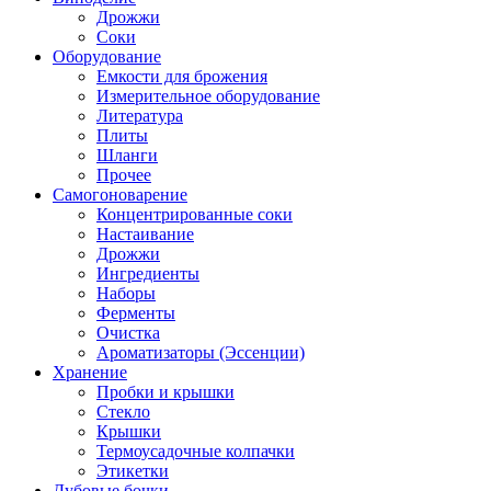
Дрожжи
Соки
Оборудование
Емкости для брожения
Измерительное оборудование
Литература
Плиты
Шланги
Прочее
Самогоноварение
Концентрированные соки
Настаивание
Дрожжи
Ингредиенты
Наборы
Ферменты
Очистка
Ароматизаторы (Эссенции)
Хранение
Пробки и крышки
Стекло
Крышки
Термоусадочные колпачки
Этикетки
Дубовые бочки