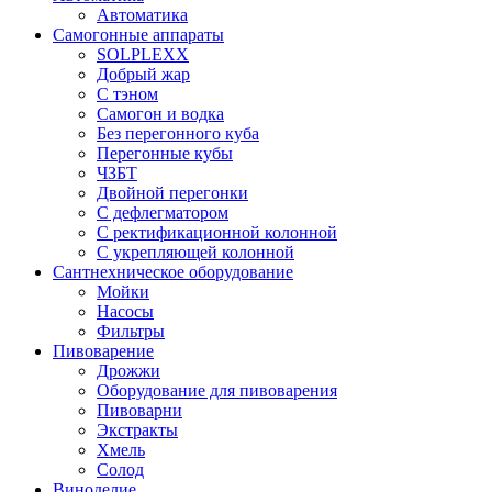
Автоматика
Самогонные аппараты
SOLPLEXX
Добрый жар
С тэном
Самогон и водка
Без перегонного куба
Перегонные кубы
ЧЗБТ
Двойной перегонки
С дефлегматором
С ректификационной колонной
С укрепляющей колонной
Сантнехническое оборудование
Мойки
Насосы
Фильтры
Пивоварение
Дрожжи
Оборудование для пивоварения
Пивоварни
Экстракты
Хмель
Солод
Виноделие