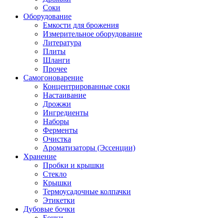
Соки
Оборудование
Емкости для брожения
Измерительное оборудование
Литература
Плиты
Шланги
Прочее
Самогоноварение
Концентрированные соки
Настаивание
Дрожжи
Ингредиенты
Наборы
Ферменты
Очистка
Ароматизаторы (Эссенции)
Хранение
Пробки и крышки
Стекло
Крышки
Термоусадочные колпачки
Этикетки
Дубовые бочки
Бочки