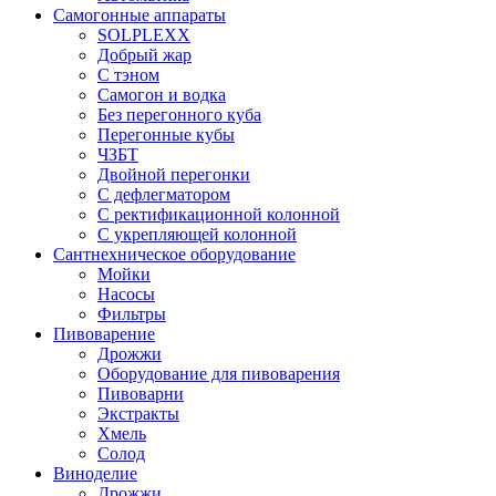
Самогонные аппараты
SOLPLEXX
Добрый жар
С тэном
Самогон и водка
Без перегонного куба
Перегонные кубы
ЧЗБТ
Двойной перегонки
С дефлегматором
С ректификационной колонной
С укрепляющей колонной
Сантнехническое оборудование
Мойки
Насосы
Фильтры
Пивоварение
Дрожжи
Оборудование для пивоварения
Пивоварни
Экстракты
Хмель
Солод
Виноделие
Дрожжи