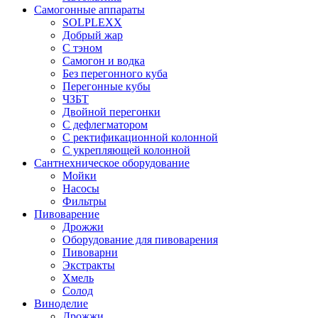
Самогонные аппараты
SOLPLEXX
Добрый жар
С тэном
Самогон и водка
Без перегонного куба
Перегонные кубы
ЧЗБТ
Двойной перегонки
С дефлегматором
С ректификационной колонной
С укрепляющей колонной
Сантнехническое оборудование
Мойки
Насосы
Фильтры
Пивоварение
Дрожжи
Оборудование для пивоварения
Пивоварни
Экстракты
Хмель
Солод
Виноделие
Дрожжи