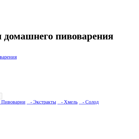
я домашнего пивоварения
варения
 Пивоварни
- Экстракты
- Хмель
- Солод